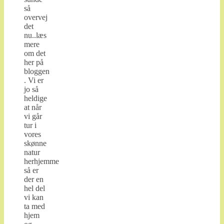
så
overvej
det
nu..læs
mere
om det
her på
bloggen
. Vi er
jo så
heldige
at når
vi går
tur i
vores
skønne
natur
herhjemme
så er
der en
hel del
vi kan
ta med
hjem