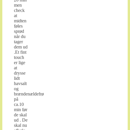
men
check
at
midten
føles
sprød
når du
tager
dem ud
.Et fint
touch
er lige
at
drysse
lidt
havsalt
og
brændenældefrø
på
ca.10
min før
de skal
ud . De
skal nu