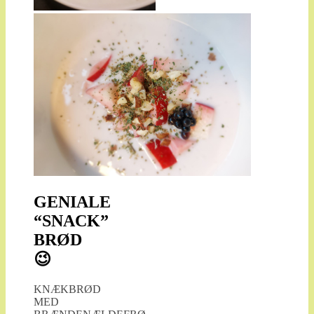
GENIALE
“SNACK”
BRØD
😉
KNÆKBRØD
MED