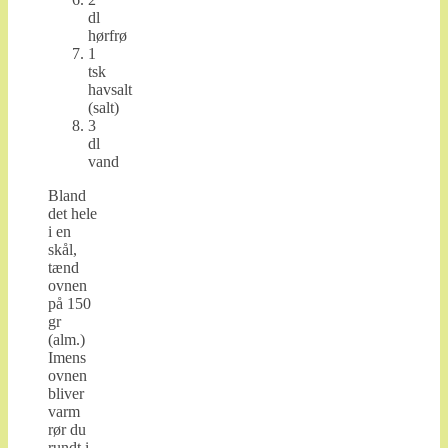
dl
hørfrø
1
tsk
havsalt
(salt)
3
dl
vand
Bland
det hele
i en
skål,
tænd
ovnen
på 150
gr
(alm.)
Imens
ovnen
bliver
varm
rør du
rundt i