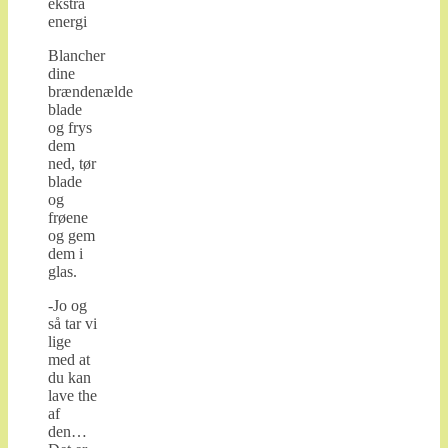
ekstra
energi
Blancher
dine
brændenælde
blade
og frys
dem
ned, tør
blade
og
frøene
og gem
dem i
glas.
-Jo og
så tar vi
lige
med at
du kan
lave the
af
den…