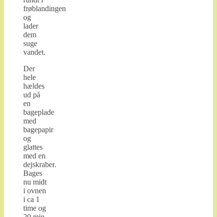
frøblandingen
og
lader
dem
suge
vandet.
Der
hele
hældes
ud på
en
bageplade
med
bagepapir
og
glattes
med en
dejskraber.
Bages
nu midt
i ovnen
i ca 1
time og
20 min