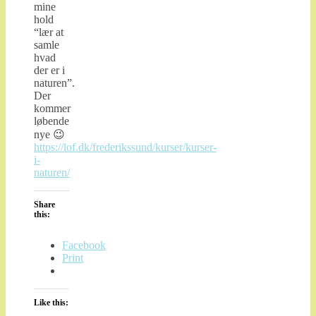
mine
hold
“lær at
samle
hvad
der er i
naturen”.
Der
kommer
løbende
nye 😉
https://lof.dk/frederikssund/kurser/kurser-
i-
naturen/
Share
this:
Facebook
Print
Like this: