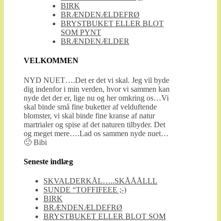
BIRK
BRÆNDENÆLDEFRØ
BRYSTBUKET ELLER BLOT
SOM PYNT
BRÆNDENÆLDER
VELKOMMEN
NYD NUET….Det er det vi skal. Jeg vil byde
dig indenfor i min verden, hvor vi sammen kan
nyde det der er, lige nu og her omkring os…Vi
skal binde små fine buketter af velduftende
blomster, vi skal binde fine kranse af natur
martrialer og spise af det naturen tilbyder. Det
og meget mere….Lad os sammen nyde nuet…
🙂 Bibi
Seneste indlæg
SKVALDERKÅL…..SKÅÅÅLLL
SUNDE “TOFFIFEEE ;-)
BIRK
BRÆNDENÆLDEFRØ
BRYSTBUKET ELLER BLOT SOM