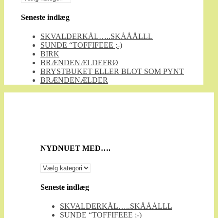
MED….
Seneste indlæg
SKVALDERKÅL…..SKÅÅÅLLL
SUNDE “TOFFIFEEE ;-)
BIRK
BRÆNDENÆLDEFRØ
BRYSTBUKET ELLER BLOT SOM PYNT
BRÆNDENÆLDER
NYDNUET MED….
NYDNUET
MED….
Seneste indlæg
SKVALDERKÅL…..SKÅÅÅLLL
SUNDE “TOFFIFEEE ;-)