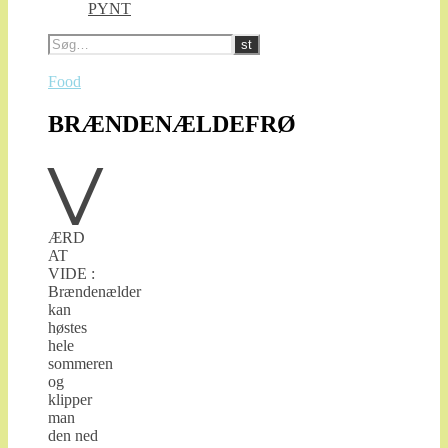
PYNT
Food
BRÆNDENÆLDEFRØ
V
ÆRD
AT
VIDE :
Brændenælder
kan
høstes
hele
sommeren
og
klipper
man
den ned