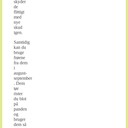
skyder
de
flittigt
med
nye
skud
igen.
Samtidig
kan du
bruge
frøene
fra dem
i
august-
september
. Dem
tør
rister
du blot
på
panden
og
bruger
dem så