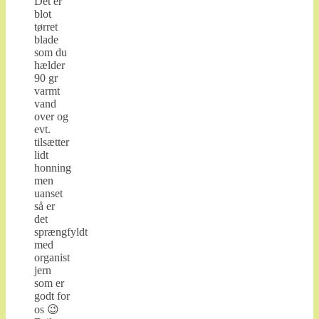
Det er
blot
tørret
blade
som du
hælder
90 gr
varmt
vand
over og
evt.
tilsætter
lidt
honning
men
uanset
så er
det
sprængfyldt
med
organist
jern
som er
godt for
os 😉