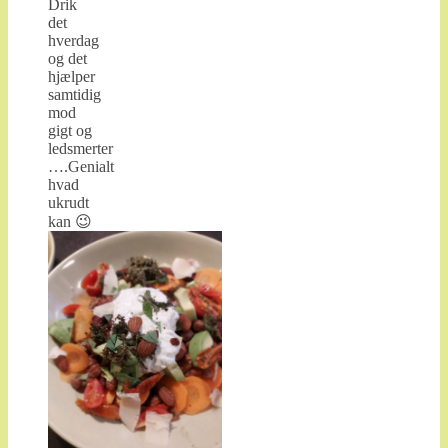
Drik
det
hverdag
og det
hjælper
samtidig
mod
gigt og
ledsmerter
….Genialt
hvad
ukrudt
kan 😉