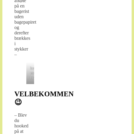
afkøle
på en
bagerist
uden
bagepapiret
og
derefter
brækkes
i
stykker
–
knækbrød
med
brændenældefrø
VELBEKOMMEN
😉
– Blev
du
hooked
på at