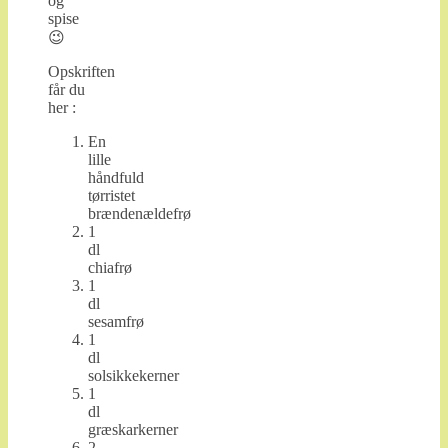
og
spise
😉
Opskriften
får du
her :
En
lille
håndfuld
tørristet
brændenældefrø
1
dl
chiafrø
1
dl
sesamfrø
1
dl
solsikkekerner
1
dl
græskarkerner
2