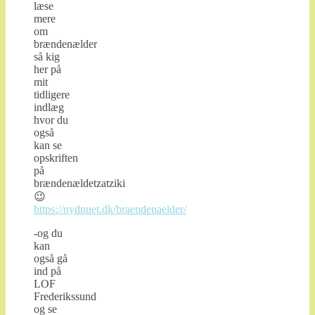
læse
mere
om
brændenælder
så kig
her på
mit
tidligere
indlæg
hvor du
også
kan se
opskriften
på
brændenældetzatziki
😉
https://nydnuet.dk/braendenaelder/
-og du
kan
også gå
ind på
LOF
Frederikssund
og se