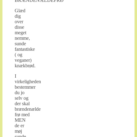
BRÆNDENÆLDEFRØ
Glæd
dig
over
disse
meget
nemme,
sunde
fantastiske
( og
veganer)
knækbrød.
I
virkeligheden
bestemmer
du jo
selv og
der skal
brændenælde
frø med
MEN
de er
møj
sunde